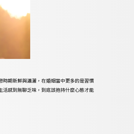
戀時期新鮮與瀟灑，在婚姻當中更多的是習慣
生活感到無聊乏味，到底該抱持什麼心態才能